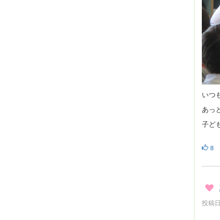
いつ
あっ
子ど
8
投稿日時