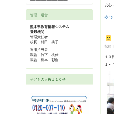
安心
管理・運営
15
熊本県教育情報システム
登録機関
管理責任者
校長 村田 典子
投稿日時
運用担当者
教諭 竹下 桃佳
１３
教諭 松本 彩伽
１～
子どもの人権１１０番