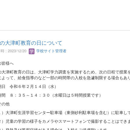
の大津町教育の日について
 : 2023/12/20
学校サイト管理者
の皆様へ
の大津町教育の日は、大津町学力調査を実施するため、次の日程で授業
によって、給食指導のなど一部の時間帯の入校を急遽制限する場合もあ
期日 令和６年２月１４日（水）
時間 ８：３５～１４：３０（水曜日は５時間授業です）
その他
）大津町生涯学習センター駐車場（東側砂利駐車場を含む）に駐車し
）児童の学習の様子をカメラやスマートフォンで撮影することはでき
）発熱及び風邪症状がある場合は、入校をご遠慮願います。