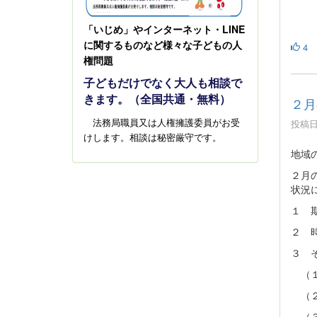
LINE
「いじめ」やインターネット・
4
に関するものなど様々な子どもの人
権問題
子どもだけでなく大人も相談で
きます。（全国共通・無料）
２月
投稿日時
法務局職員又は人権擁護委員がお受
けします。相談は秘密厳守です。
地域
２月
状況
１ 
２ 
３ 
（１
（２
（３