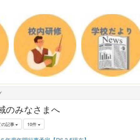
グ
域のみなさまへ
ての記事
10件
６年度年間行事予定【R6.3.5現在】