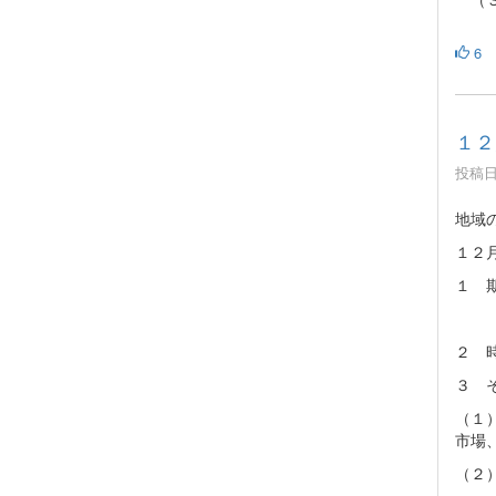
6
１２
投稿日時
地域
１２
１ 
※別
２ 
３ 
（１
市場
（２