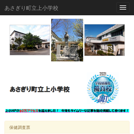
あさぎり町立上小学校
Toggl
保健調査票