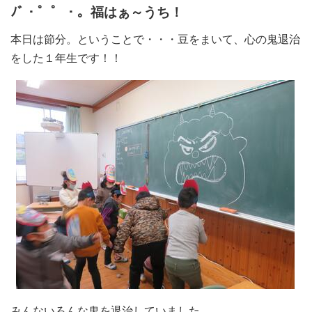
ﾉﾞ・゜゜・。福はぁ～うち！
本日は節分。ということで・・・豆をまいて、心の鬼退治
をした１年生です！！
みんないろんな鬼を退治していました。