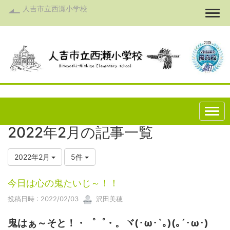
人吉市立西瀬小学校
Togg
2022年2月の記事一覧
2022年2月
5件
今日は心の鬼たいじ～！！
投稿日時 : 2022/02/03
沢田美穂
鬼はぁ～そと！・゜゜・。ヾ(･ω･`｡)(｡´･ω･)