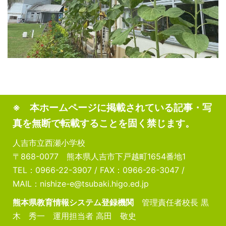
※ 本ホームページに掲載されている記事・写
真を無断で転載することを固く禁じます。
人吉市立西瀬小学校
〒868-0077 熊本県人吉市下戸越町1654番地1
TEL：0966-22-3907 / FAX：0966-26-3047 /
MAIL：nishize-e@tsubaki.higo.ed.jp
熊本県教育情報システム登録機関
管理責任者校長 黒
木 秀一 運用担当者 高田 敬史