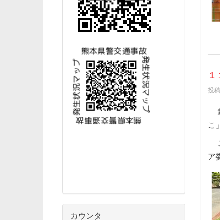
１
投稿日
栽
こ
こ
ア
カウンタ