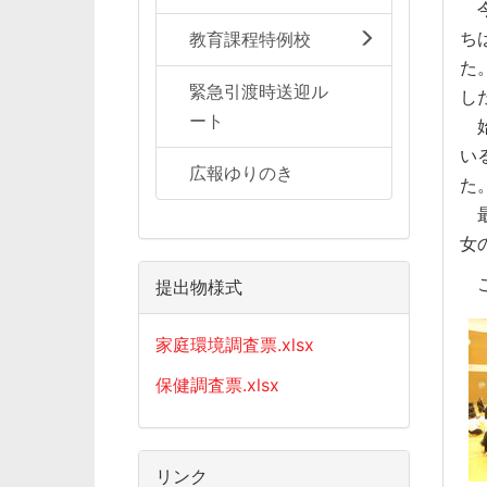
今
ち
教育課程特例校
た
緊急引渡時送迎ル
し
ート
始
い
広報ゆりのき
た
最
女
こ
提出物様式
家庭環境調査票.xlsx
保健調査票.xlsx
リンク