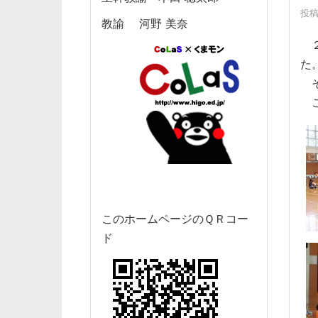
投稿日
教諭 河野 美奈
２
た
そ
こ
このホームページのＱＲコー
ド