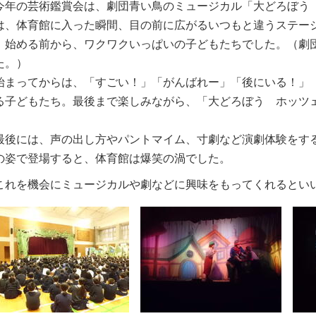
年の芸術鑑賞会は、劇団青い鳥のミュージカル「大どろぼう
は、体育館に入った瞬間、目の前に広がるいつもと違うステー
。始める前から、ワクワクいっぱいの子どもたちでした。（劇
た。）
まってからは、「すごい！」「がんばれー」「後にいる！」
る子どもたち。最後まで楽しみながら、「大どろぼう ホッツ
。
後には、声の出し方やパントマイム、寸劇など演劇体験をす
の姿で登場すると、体育館は爆笑の渦でした。
れを機会にミュージカルや劇などに興味をもってくれるとい