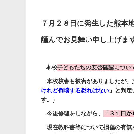
７月２８日に発生した熊本
謹んでお見舞い申し上げま
本校
子どもたちの安否確認につい
本校校舎も被害がありましたが、文
けれど倒壊する恐れはない
」と判定
す。）
今後修理をしながら、
「３１日か
現在教科書等について損傷の有無を