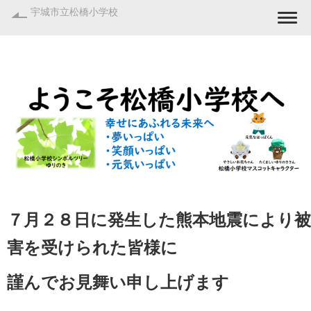
宇城市立松橋小学校
Togg
７月２８日に発生した熊本地震により被
害を受けられた皆様に
謹んでお見舞い申し上げます