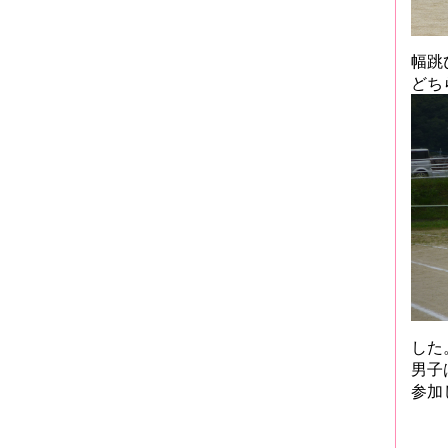
幅跳
どち
した
男子
参加