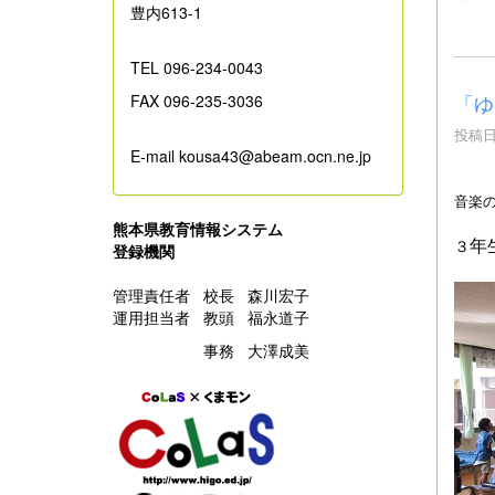
豊内613-1
TEL 096-234-0043
「ゆ
FAX 096-235-3036
投稿日時
E-mail kousa43@abeam.ocn.ne.jp
音楽
熊本県教育情報システム
年
３
登録機関
管理責任者 校長 森川宏子
運用担当者 教頭 福永道子
事務 大澤成美