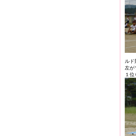
ルド
左が
１位