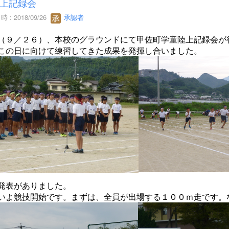
上記録会
 : 2018/09/26
承認者
（９／２６）、本校のグラウンドにて甲佐町学童陸上記録会が
この日に向けて練習してきた成果を発揮し合いました。
発表がありました。
いよ競技開始です。まずは、全員が出場する１００ｍ走です。