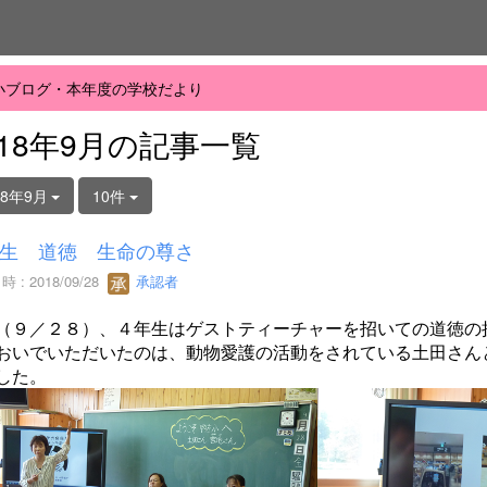
小ブログ・本年度の学校だより
018年9月の記事一覧
18年9月
10件
生 道徳 生命の尊さ
 : 2018/09/28
承認者
（９／２８）、４年生はゲストティーチャーを招いての道徳の
おいでいただいたのは、動物愛護の活動をされている土田さん
した。