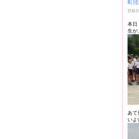
町陸
投稿日時
本日
生が
あて
いよ