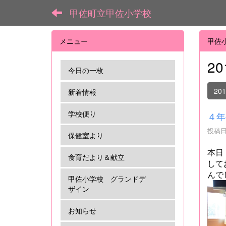
甲佐町立甲佐小学校
メニュー
甲佐
2
今日の一枚
20
新着情報
学校便り
４年
投稿日時
保健室より
本日
食育だより＆献立
して
んで
甲佐小学校 グランドデ
ザイン
お知らせ