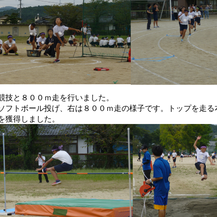
競技と８００ｍ走を行いました。
ソフトボール投げ、右は８００ｍ走の様子です。トップを走る
を獲得しました。