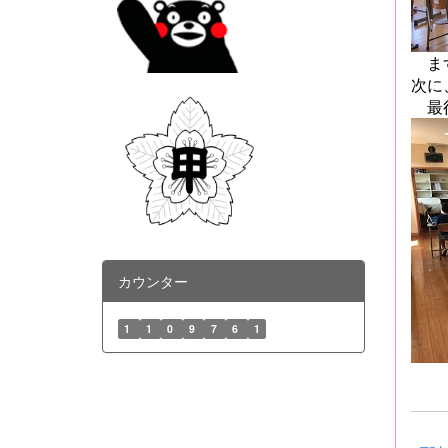
まず
次に
最後
カウンター
1
1
0
9
7
6
1