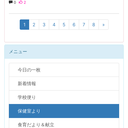
0
2
1
2
3
4
5
6
7
8
»
メニュー
今日の一枚
新着情報
学校便り
保健室より
食育だより＆献立