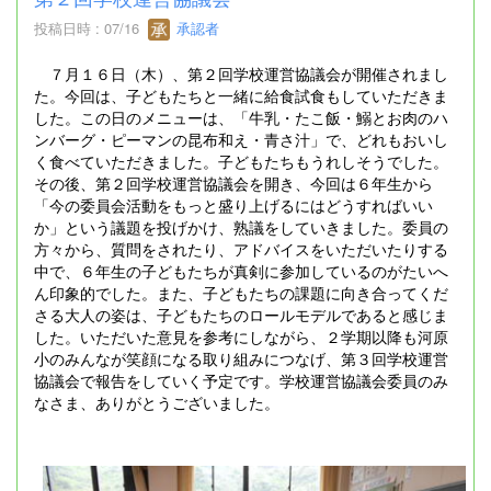
投稿日時 : 07/16
承認者
７月１６日（木）、第２回学校運営協議会が開催されまし
た。今回は、子どもたちと一緒に給食試食もしていただきま
した。この日のメニューは、「牛乳・たこ飯・鰯とお肉のハ
ンバーグ・ピーマンの昆布和え・青さ汁」で、どれもおいし
く食べていただきました。子どもたちもうれしそうでした。
その後、第２回学校運営協議会を開き、今回は６年生から
「今の委員会活動をもっと盛り上げるにはどうすればいい
か」という議題を投げかけ、熟議をしていきました。委員の
方々から、質問をされたり、アドバイスをいただいたりする
中で、６年生の子どもたちが真剣に参加しているのがたいへ
ん印象的でした。また、子どもたちの課題に向き合ってくだ
さる大人の姿は、子どもたちのロールモデルであると感じま
した。いただいた意見を参考にしながら、２学期以降も河原
小のみんなが笑顔になる取り組みにつなげ、第３回学校運営
協議会で報告をしていく予定です。学校運営協議会委員のみ
なさま、ありがとうございました。