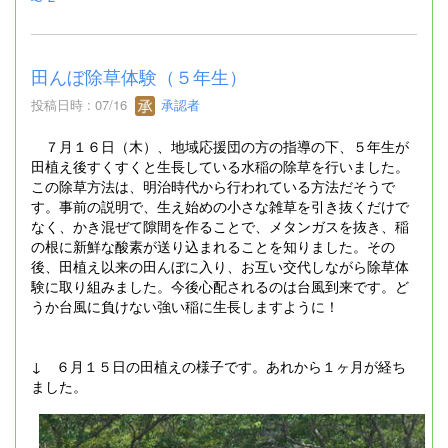
田んぼ除草体験（５年生）
投稿日時 : 07/16
承認者
７月１６日（木）、地域応援団の方の指導の下、５年生が
田植え後すくすくと生長している水稲の除草を行いました。
この除草方法は、明治時代から行われている方法だそうで
す。事前の説明で、生え始めの小さな雑草を引き抜くだけで
なく、かき混ぜて隙間を作ることで、メタンガスを抜き、稲
の根に新鮮な酸素が送り込まれることを知りました。その
後、田植え以来の田んぼに入り、お互い交代しながら除草体
験に取り組みました。今後心配されるのは台風到来です。ど
うか台風に負けない強い稲に生長しますように！
↓ ６月１５日の田植えの様子です。あれから１ヶ月が経ち
ました。