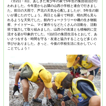
7月2日・3日、あしきた青少年の家で5年生の集団宿泊が行
われました。今年度からお隣の山西小学校と連合で行きまし
た。前日の大雨で、芦北の天気を心配しましたが、5年生の願
いが通じたのでしょう。両日とも曇りで時折、晴れ間も見ら
れるような天気でした。館内ウォークラリーや磯の生き物観
察、ナイトゲーム、マイ箸作りなどたくさんの活動を、活動
班で協力して取り組みました。山西小の友達とも積極的に交
流する姿が印象的でした。1泊2日の集団生活をとおして、あ
いさつをする・時間を守る・友達と協力することなど多くの
学びがありました。きっと、今後の学校生活に生かしていく
ことでしょう！