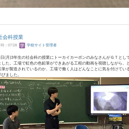
社会科授業
 : 07/28
学校サイト管理者
13日(月)3年生の社会科の授業にトーカイカーボンのみなさんがＧＴとし
ました。工場で虹色の色鉛筆ができあがる工程の動画を視聴しながら、
鉛筆が製造されているのか、工場で働く人はどんなことに気を付けてい
学びました。