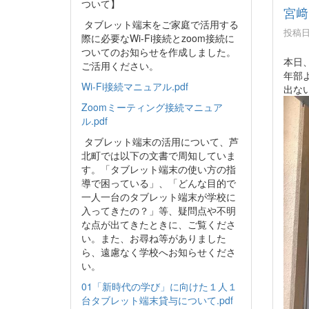
ついて】
宮﨑
タブレット端末をご家庭で活用する
投稿日時
際に必要なWi-Fi接続とzoom接続に
ついてのお知らせを作成しました。
本日
ご活用ください。
年部
Wi-Fi接続マニュアル.pdf
出な
Zoomミーティング接続マニュア
ル.pdf
タブレット端末の活用について、芦
北町では以下の文書で周知していま
す。「タブレット端末の使い方の指
導で困っている」、「どんな目的で
一人一台のタブレット端末が学校に
入ってきたの？」等、疑問点や不明
な点が出てきたときに、ご覧くださ
い。また、お尋ね等がありました
ら、遠慮なく学校へお知らせくださ
い。
01「新時代の学び」に向けた１人１
台タブレット端末貸与について.pdf