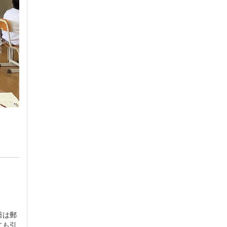
日は郵
にも引