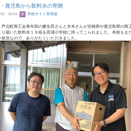
・鹿児島から飲料水の寄贈
 : 08/04
学校サイト管理者
、芦北町商工会青年部の麥生田さんと木本さんが宮崎県や鹿児島県の商
より届いた飲料水１９箱を田浦小学校に持ってこられました。本校もま
い状況なので、ありがたくいただきました。