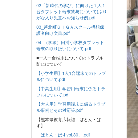
02「新時代の学び」に向けた１人１
台タブレット端末貸与について(ふり
がな入り児童へお知らせ例.pdf
03_芦北町ＧＩＧＡスクール構想保
護者向け文書.pdf
04_（学級）田浦小学校タブレット
端末の取り扱いについて.pdf
■一人一台端末についてのトラブル
防止について
【小学生用】1人1台端末でのトラブ
ルについて.pdf
【中高生用】学習用端末に係るトラ
ブルについて.pdf
【大人用】学習用端末に係るトラブ
ル事例とその対応策.pdf
【熊本県教育広報誌 ばとん・ぱ
す】
「ばとん・ぱすvol.80」.pdf