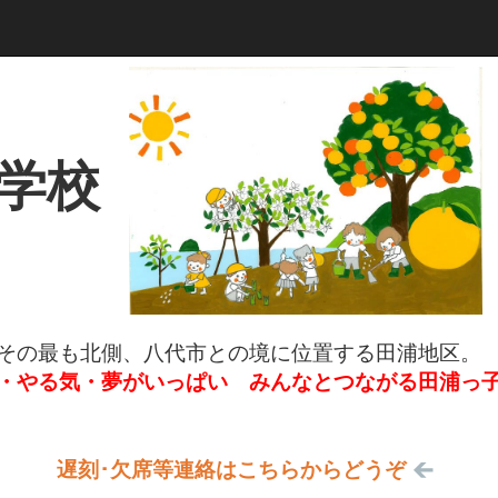
小学校
その最も北側、八代市との境に位置する田浦地区。
・やる気・夢がいっぱい みんなとつながる田浦っ
遅刻･欠席等連絡はこちらからどうぞ