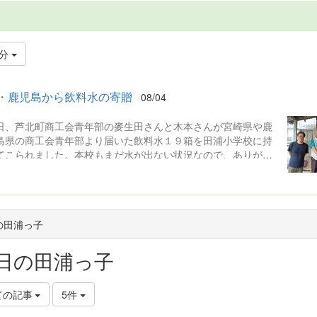
日分
・鹿児島から飲料水の寄贈
08/04
日、芦北町商工会青年部の麥生田さんと木本さんが宮崎県や鹿
島県の商工会青年部より届いた飲料水１９箱を田浦小学校に持
てこられました。本校もまだ水が出ない状況なので、ありがた
いただきました。
の田浦っ子
日の田浦っ子
ての記事
5件