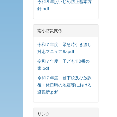
令和８年度いじめ防止基本方
針.pdf
南小防災関係
令和７年度 緊急時引き渡し
対応マニュアル.pdf
令和７年度 子ども110番の
家.pdf
令和７年度 登下校及び放課
後・休日時の地震等における
避難所.pdf
リンク