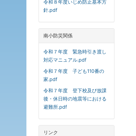
令和８年度いじめ防止基本方
針.pdf
南小防災関係
令和７年度 緊急時引き渡し
対応マニュアル.pdf
令和７年度 子ども110番の
家.pdf
令和７年度 登下校及び放課
後・休日時の地震等における
避難所.pdf
リンク