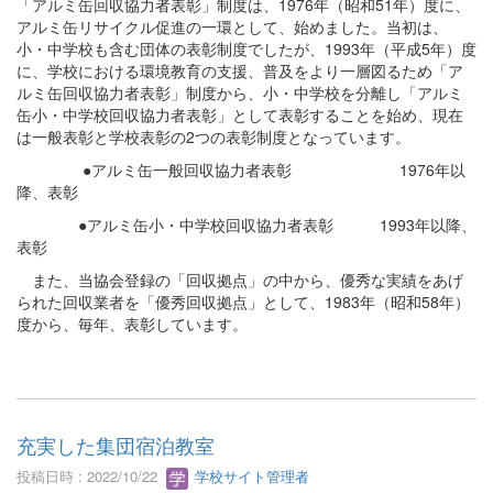
「アルミ缶回収協力者表彰」制度は、1976年（昭和51年）度に、
アルミ缶リサイクル促進の一環として、始めました。当初は、
小・中学校も含む団体の表彰制度でしたが、1993年（平成5年）度
に、学校における環境教育の支援、普及をより一層図るため「ア
ルミ缶回収協力者表彰」制度から、小・中学校を分離し「アルミ
缶小・中学校回収協力者表彰」として表彰することを始め、現在
は一般表彰と学校表彰の2つの表彰制度となっています。
●アルミ缶一般回収協力者表彰 1976年以
降、表彰
●アルミ缶小・中学校回収協力者表彰 1993年以降、
表彰
また、当協会登録の「回収拠点」の中から、優秀な実績をあげ
られた回収業者を「優秀回収拠点」として、1983年（昭和58年）
度から、毎年、表彰しています。
充実した集団宿泊教室
投稿日時 : 2022/10/22
学校サイト管理者