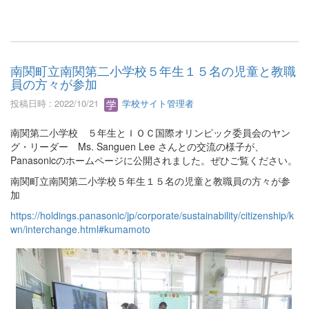
南関町立南関第二小学校５年生１５名の児童と教職
員の方々が参加
投稿日時 : 2022/10/21
学校サイト管理者
南関第二小学校 ５年生とＩＯＣ国際オリンピック委員会のヤン
グ・リーダー Ms. Sanguen Lee さんとの交流の様子が、
Panasonicのホームページに公開されました。ぜひご覧ください。
南関町立南関第二小学校５年生１５名の児童と教職員の方々が参
加
https://holdings.panasonic/jp/corporate/sustainability/citizenship/k
wn/interchange.html#kumamoto