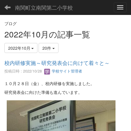
南関町立南関第二小学校
Toggl
ブログ
2022年10月の記事一覧
2022年10月
20件
校内研修実施～研究発表会に向けて着々と～
投稿日時 : 2022/10/28
学校サイト管理者
１０月２８日（金）、校内研修を実施しました。
研究発表会に向けた準備も進んでいます。