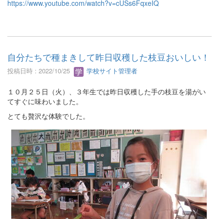
https://www.youtube.com/watch?v=cUSs6FqxeIQ
自分たちで種まきして昨日収穫した枝豆おいしい！
投稿日時 : 2022/10/25
学校サイト管理者
１０月２５日（火）、３年生では昨日収穫した手の枝豆を湯がい
てすぐに味わいました。
とても贅沢な体験でした。