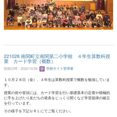
221028 南関町立南関第二小学校 ４年生算数科授
業 カード学習（概数）
投稿日時 : 2022/10/28
学校サイト管理者
１０月２８日（金）、４年生は算数科授業で概数を勉強していま
す。
授業の前や冒頭には、カード学習を行い基礎基本の定着や積極的
に手を上げたり友だちの発表をじっくり聞くなど学習規律の確立
を行っています。
その様子を下記ＵＲＬにてご覧ください。