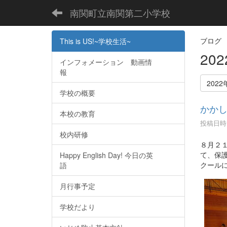
南関町立南関第二小学校
ブログ
This is US!~学校生活~
20
インフォメーション 動画情
報
2022
学校の概要
かか
本校の教育
投稿日時 :
校内研修
８月２
て、保
Happy English Day! 今日の英
クール
語
月行事予定
学校だより