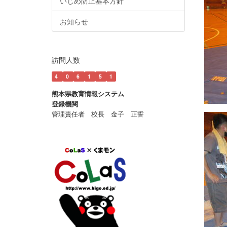
いじめ防止基本方針
お知らせ
訪問人数
4
0
6
1
5
1
熊本県教育情報システム
登録機関
管理責任者 校長 金子 正誓