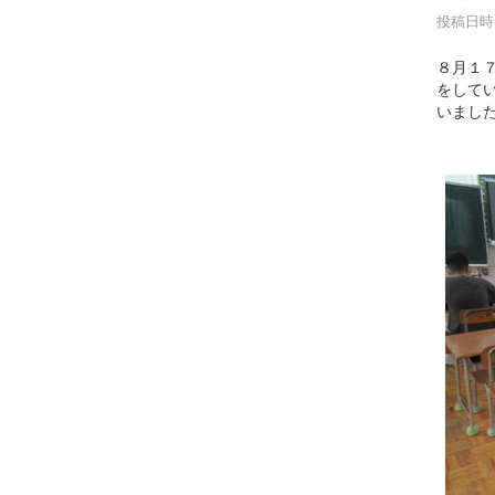
投稿日時 :
８月１
をして
いまし