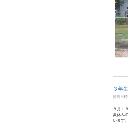
３年
投稿日時 :
８月１
夏休み
います