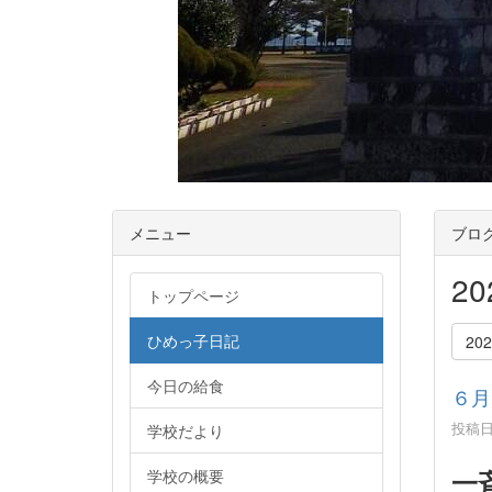
メニュー
ブロ
2
トップページ
ひめっ子日記
20
今日の給食
６月
投稿日時
学校だより
一
学校の概要