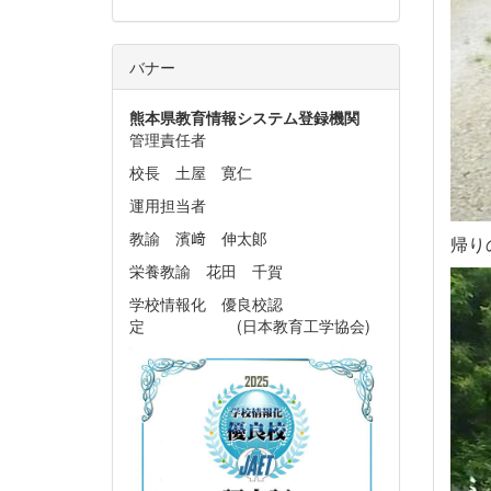
バナー
熊本県教育情報システム
登録機関
管理責任者
校長 土屋 寛仁
運用担当者
教諭 濱﨑 伸太郞
帰り
栄養教諭 花田 千賀
学校情報化 優良校認
定 (日本教育工学協会)