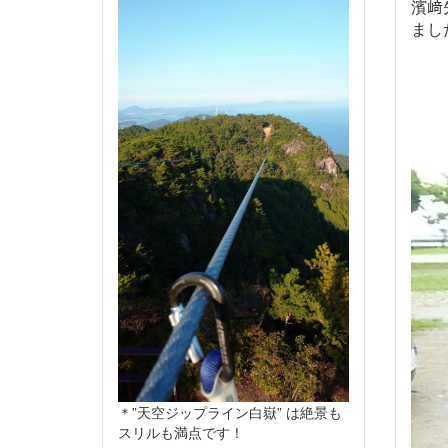
濱﨑
まし
＊”天空ジップライン白嶽” は絶景も
スリルも満点です！