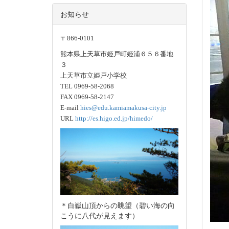
お知らせ
〒866-0101
熊本県上天草市姫戸町姫浦６５６番地
３
上天草市立姫戸小学校
TEL 0969-58-2068
FAX 0969-58-2147
E-mail
hies@edu.kamiamakusa-city.jp
URL
http://es.higo.ed.jp/himedo/
＊白嶽山頂からの眺望（碧い海の向
こうに八代が見えます）