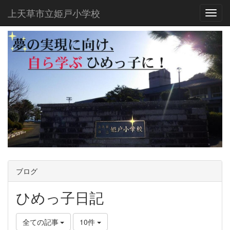
上天草市立姫戸小学校
Toggl
ブログ
ひめっ子日記
全ての記事
10件