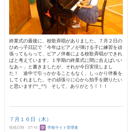
終業式の最後に、校歌斉唱がありました。７月２日の
ひめっ子日記で「今年はピアノが弾ける子に練習を頑
張ってもらって、ピアノ伴奏による校歌斉唱ができれ
ばと考えています。１学期の終業式に間に合えばいい
なあ～」と書きましたが、それが今日実現しまし
た！ 途中で引っかかることもなく、しっかり伴奏を
してくれました。その頑張りに心から拍手を贈りたい
と思います(*^_^*) そして、ありがとう！！！
７月１６日（木）
投稿日時 : 07/16
学校サイト管理者