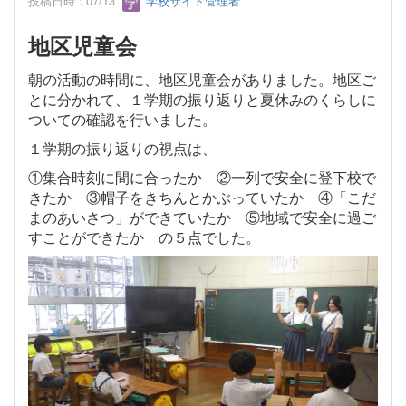
投稿日時 : 07/13
学校サイト管理者
地区児童会
朝の活動の時間に、地区児童会がありました。地区ご
とに分かれて、１学期の振り返りと夏休みのくらしに
ついての確認を行いました。
１学期の振り返りの視点は、
①集合時刻に間に合ったか ②一列で安全に登下校で
きたか ③帽子をきちんとかぶっていたか ④「こだ
まのあいさつ」ができていたか ⑤地域で安全に過ご
すことができたか の５点でした。