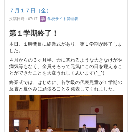
７月１７日（金）
投稿日時 : 07/17
学校サイト管理者
第１学期終了！
本日、１時間目に終業式があり、第１学期が終了しま
した。
４月からの３ヶ月半、命に関わるような大きなけがや
病気等もなく、全員そろって元気にこの日を迎えるこ
とができたことを大変うれしく思います(^_^)
終業式では、はじめに、各学級の代表児童が１学期の
反省と夏休みに頑張ることを発表してくれました。