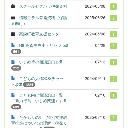
スクールセクハラ啓発資料
2024/05/08
情報モラル啓発資料（保護
2025/06/26
者向け）
高森町教育支援センター
2024/05/08
R8 高森中央小トリセツ.pdf
04/28
561
いじめ等の相談窓口.pdf
07/13
212
こどもの人権SOSチャッ
2024/09/11
ト.pdf
1224
こども向け相談窓口一覧
02/10
（暴力行為・いじめ関連）.pdf
639
たかもりの虹（特別支援教
2025/03/10
育推進についての理解・啓発リ