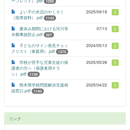
ーフレット）.pdf
1295
よい子の水辺のやくそく
2025/09/18
（指導資料）.pdf
1143
夏休み期間における河川等
07/13
水難事故防止.pdf
207
子どものサイン発見チェッ
2024/05/13
クリスト（家庭用）.pdf
1370
学校が苦手な児童生徒の保
2025/05/28
護者の方へ（保護者用チラ
シ）.pdf
1139
熊本県学校問題解決支援相
2025/04/22
談窓口.pdf
1140
リンク