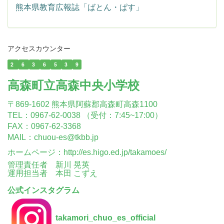
熊本県教育広報誌「ばとん・ぱす」
アクセスカウンター
2
6
3
6
5
3
9
高森町立高森中央小学校
〒869-1602 熊本県阿蘇郡高森町高森1100
TEL：0967-62-0038 （受付：7:45~17:00）
FAX：0967-62-3368
MAIL：chuou-es@tkbb.jp
ホームページ：
http://es.higo.ed.jp/takamoes/
管理責任者 新川 晃英
運用担当者 本田 こずえ
公式インスタグラム
takamori_chuo_es_official