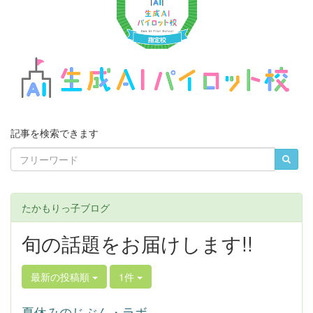
u
s
記事を検索できます
たかもりっ子ブログ
旬の話題をお届けします!!
最新の投稿順
1件
夏休みのじぶん・ラボ