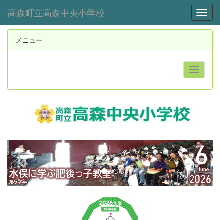
高森町立高森中央小学校
Toggl
メニュー
p
n
r
e
e
x
v
t
i
o