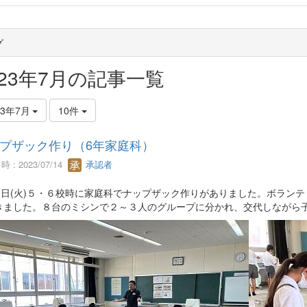
グ
023年7月の記事一覧
23年7月
10件
プザック作り（6年家庭科）
 : 2023/07/14
承認者
11日(火)５・６校時に家庭科でナップザック作りがありました。ボラン
きました。８台のミシンで２～３人のグループに分かれ、交代しながら