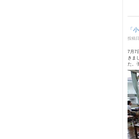
「小
投稿日時
7月
きま
た。