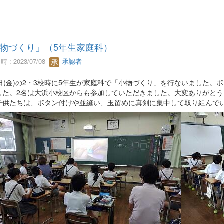
物づくり」（5年生家庭科）
 : 2023/07/08
承認者
7日(金)の2・3校時に5年生が家庭科で「小物づくり」を行ないました。
した。2名は大浜小校区からも参加していただきました。大変ありがとう
子供たちは、ボタン付けや並縫い、玉留めに真剣に集中して取り組んで