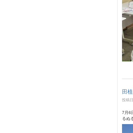
田植
投稿日時
7月
るぬ