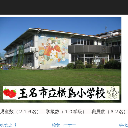
児童数（２１６
名） 学級数（１０学級） 職員数（３２名）
のおたより
給食コーナー
学校