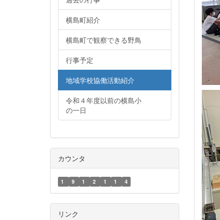
横島町紹介
横島町で観察できる野鳥
行事予定
地域学校協働活動紹介
令和４年度以前の横島小
の一日
カウンタ
1
9
1
2
1
1
4
リンク