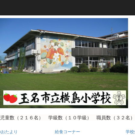
児童数（２１６
名） 学級数（１０学級） 職員数（３２名）
のおたより
給食コーナー
学校