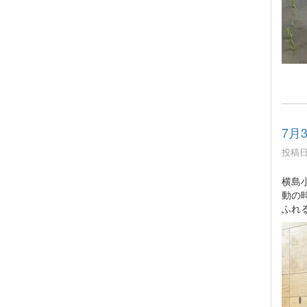
7月
投稿日時
横島
動の
ふれ