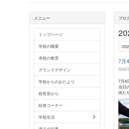
メニュー
ブロ
2
トップページ
学校の概要
20
本校の教育
7月
投稿日時
グランドデザイン
7月
学校からのおたより
当日
供た
校長室から
給食コーナー
学校生活
過去の行事