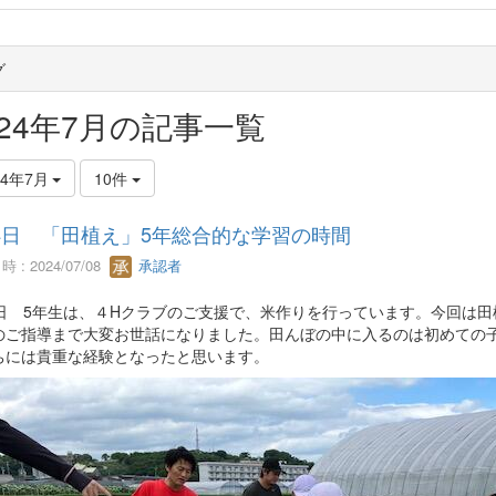
グ
024年7月の記事一覧
24年7月
10件
4日 「田植え」5年総合的な学習の時間
 : 2024/07/08
承認者
4日 5年生は、４Hクラブのご支援で、米作りを行っています。今回は田
のご指導まで大変お世話になりました。田んぼの中に入るのは初めての
ちには貴重な経験となったと思います。