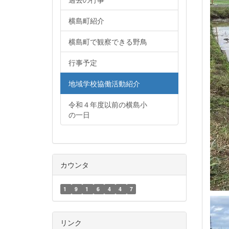
横島町紹介
横島町で観察できる野鳥
行事予定
地域学校協働活動紹介
令和４年度以前の横島小
の一日
カウンタ
1
9
1
6
4
4
7
リンク