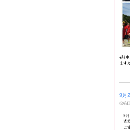
※駐
ます
9月
投稿日時
9月
皆様
ご協