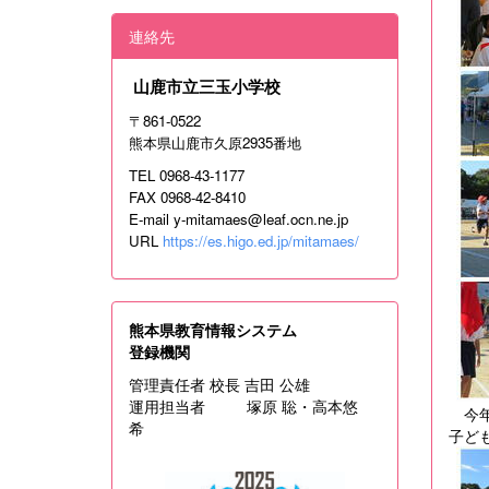
連絡先
山鹿市立三玉小学校
〒861‐0522
熊本県山鹿市久原2935番地
TEL 0968-43-1177
FAX 0968-42-8410
E-mail
y-mitamaes@leaf.ocn.ne.jp
URL
https://es.higo.ed.jp/mitamaes/
熊本県教育情報システム
登録機関
管理責任者 校長 吉田 公雄
運用担当者 塚原 聡・高本悠
今年
希
子ど