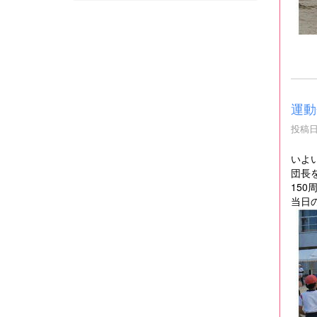
運動
投稿日時
いよ
団長
15
当日