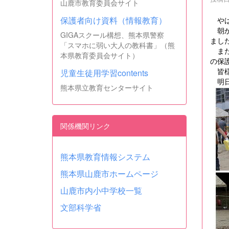
山鹿市教育委員会サイト
保護者向け資料（情報教育）
やは
朝か
GIGAスクール構想、熊本県警察
まし
「スマホに弱い大人の教科書」（熊
また
本県教育委員会サイト）
の保
皆様
児童生徒用学習contents
明日
熊本県立教育センターサイト
関係機関リンク
熊本県教育情報システム
熊本県山鹿市ホームページ
山鹿市内小中学校一覧
文部科学省