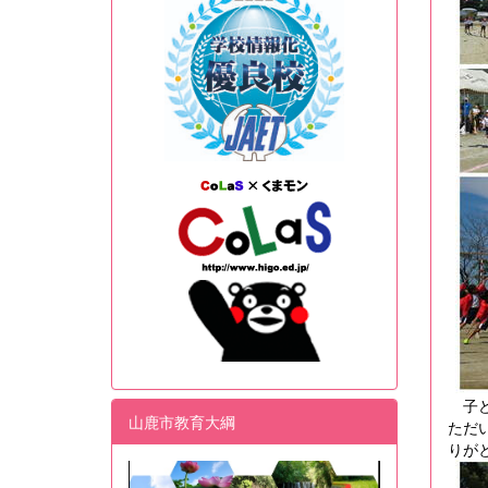
子ど
山鹿市教育大綱
ただ
りが