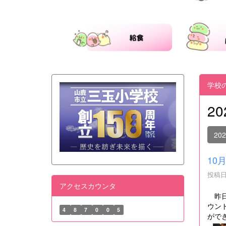
学校
2
20
10
投稿日時
アクセスカウンタ
昨日
ウン
4
8
7
0
0
5
がで