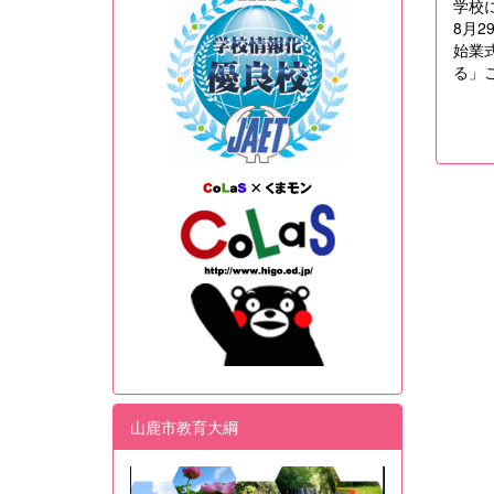
学校
8月2
始業
る」
山鹿市教育大綱