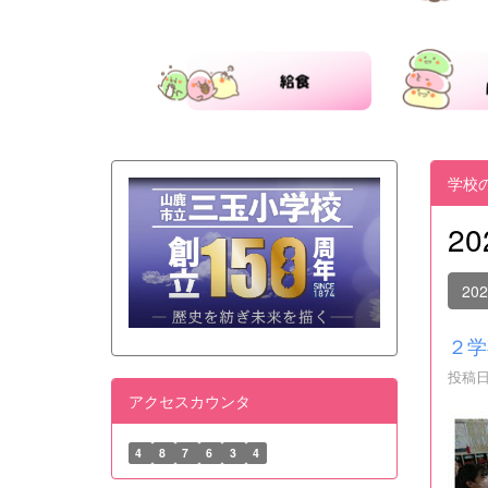
学校
2
20
２学
投稿日時
アクセスカウンタ
4
8
7
6
3
4