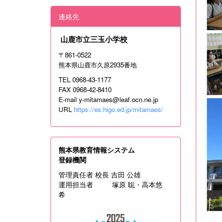
連絡先
山鹿市立三玉小学校
〒861‐0522
熊本県山鹿市久原2935番地
TEL 0968-43-1177
FAX 0968-42-8410
E-mail
y-mitamaes@leaf.ocn.ne.jp
URL
https://es.higo.ed.jp/mitamaes/
熊本県教育情報システム
登録機関
管理責任者 校長 吉田 公雄
運用担当者 塚原 聡・高本悠
希