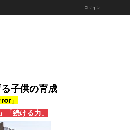
ログイン
げる
子供の育成
ror」
」「続ける力」