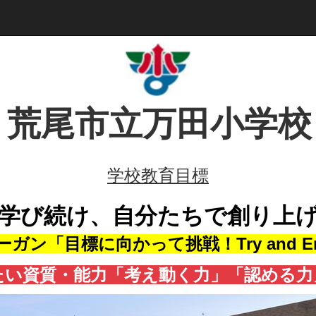
荒尾市立万田小学校
学校教育目標
学び続け、
自分たちで創り上
ガン「目標に向かって挑戦！Try and Er
たい資質・能力「考え動く力」「認める力