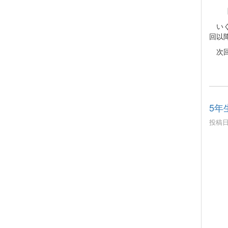
【イ
いく
回以
次回
5年
投稿日時