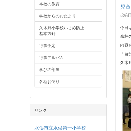
本校の教育
児童
投稿日時
学校からのおたより
今日
久木野小学校いじめ防止
基本方針
森林
内容
行事予定
「自
行事アルバム
久木
学びの部屋
各種お便り
リンク
水俣市立水俣第一小学校