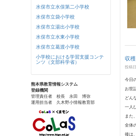
水俣市立水俣第二小学校
水俣市立袋小学校
水俣市立湯出小学校
水俣市立水東小学校
水俣市立葛渡小学校
小学校における学習支援コンテ
収穫
ンツ（文部科学省）
投稿日時
今日
熊本県教育情報システム
お世
登録機関
管理責任者 校長 永田 博弥
どん
運用担当者 久木野小情報教育部
一人
また
全体
後は