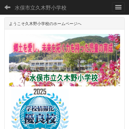
水俣市立久木野小学校
Toggl
ようこそ久木野小学校のホームページへ