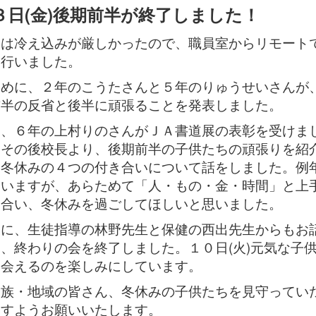
３日(金)後期前半が終了しました！
日は冷え込みが厳しかったので、職員室からリモート
を行いました。
じめに、２年のこうたさんと５年のりゅうせいさんが
前半の反省と後半に頑張ることを発表しました。
に、６年の上村りのさんがＪＡ書道展の表彰を受けま
。その後校長より、後期前半の子供たちの頑張りを紹
、冬休みの４つの付き合いについて話をしました。例
ていますが、あらためて「人・もの・金・時間」と上
き合い、冬休みを過ごしてほしいと思いました。
後に、生徒指導の林野先生と保健の西出先生からもお
、終わりの会を終了しました。１０日(火)元気な子
に会えるのを楽しみにしています。
家族・地域の皆さん、冬休みの子供たちを見守ってい
ますようお願いいたします。