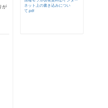
ネット上の書き込みについ
りが
て.pd
f