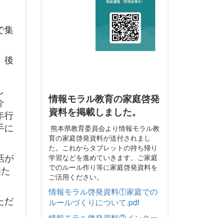
で集
、後
し
情報モラル教育の家庭啓発
介
資料を掲載しました。
年行
手に
熊本県教育委員会より情報モラル教
育の家庭啓発資料が送付されまし
た。これからタブレットの持ち帰り
話が
学習などを進めていきます。ご家庭
でのルール作り等に家庭啓発資料を
供た
ご活用ください。
情報モラル啓発資料①家庭での
ただ
ルールづくりについて.pdf
情報モラル啓発資料②インター