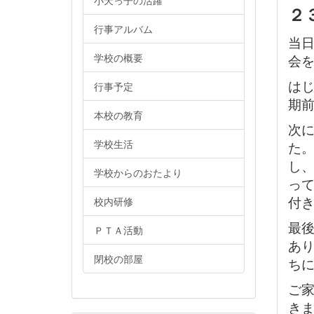
小天っ子の活躍
２
行事アルバム
当
学校の概要
会
は
行事予定
期
本校の教育
次
学校生活
た
し
学校からのおたより
っ
付
校内研修
最
ＰＴＡ活動
あり
閉校の部屋
ち
ご
き