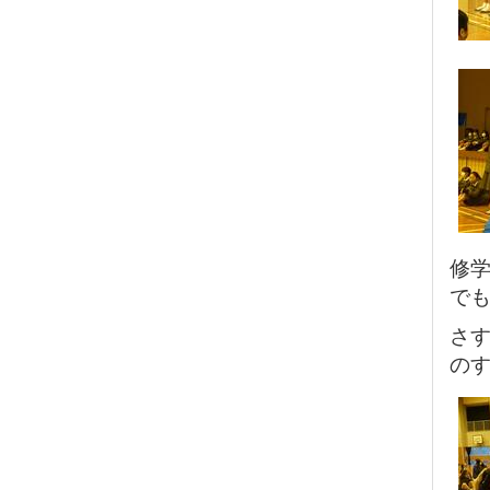
修
で
さす
の