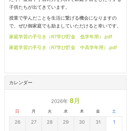
子供たちが出てきています。
授業で学んだことを生活に繋げる機会になりますの
で、ぜひ御家庭でも励ましていただけると幸いです。
家庭学習の手引き（R7学び貯金 低学年用）.pdf
家庭学習の手引き（R7学び貯金 中高学年用）.pdf
カレンダー
8月
2026年
日
月
火
水
木
金
土
26
27
28
29
30
31
1