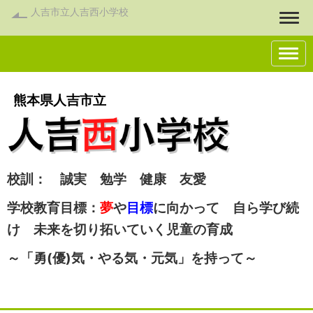
人吉市立人吉西小学校
Togg
熊本県人吉市立
校訓： 誠実 勉学 健康 友愛
学校教育目標：
夢
や
目標
に向かって 自ら学び続
け 未来を切り拓いていく児童の育成
～「勇(優)気・やる気・元気」を持って～