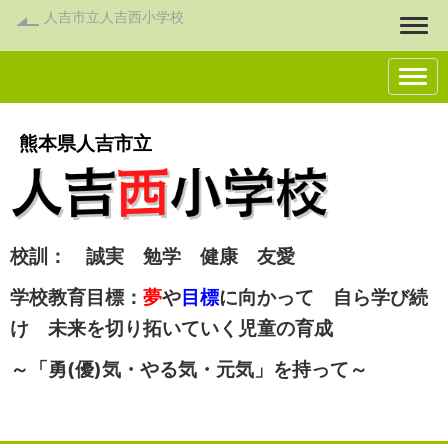
人吉市立人吉西小学校
Togg
熊本県人吉市立
校訓： 誠実 勉学 健康 友愛
学校教育目標：
夢
や
目標
に向かって 自ら学び続
け 未来を切り拓いていく児童の育成
～「勇(優)気・やる気・元気」を持って～