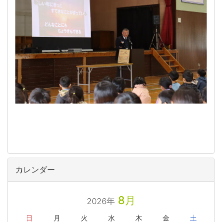
カレンダー
8月
2026年
日
月
火
水
木
金
土