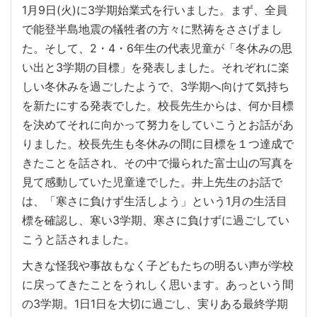
1月9日(火)に3学期始業式を行いました。まず、全員
で能登半島地震の犠牲者の方々に黙祷をささげまし
た。そして、2・4・6年生の代表児童が「冬休みの思
い出と3学期の目標」を発表しました。それぞれに楽
しい冬休みを過ごしたようで、3学期へ向けて気持ち
を新たにする発表でした。校長先生からは、何か目標
を決めてそれに向かって努力をしていこうとお話があ
りました。校長先生も冬休みの間に目標を１つ達成で
きたことを話され、その中で撮られた富士山の写真を
見て感動していた児童達でした。井上先生のお話で
は、「寒さに負けず生活しよう」という1月の生活目
標を確認し、寒い3学期、寒さに負けずに過ごしてい
こうと話されました。
大きな怪我や事故もなく子どもたちの明るい声が学校
に戻ってきたことをうれしく思います。あっという間
の3学期。1日1日を大切に過ごし、実りある最終学期