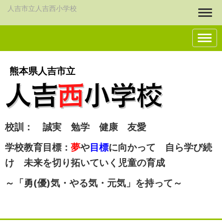
人吉市立人吉西小学校
Togg
熊本県人吉市立
校訓： 誠実 勉学 健康 友愛
学校教育目標：
夢
や
目標
に向かって 自ら学び続
け 未来を切り拓いていく児童の育成
～「勇(優)気・やる気・元気」を持って～