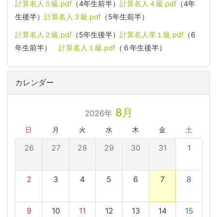
計算名人５級.pdf
（4年生前半）
計算名人４級.pdf
（4年
生後半）
計算名人３級.pdf
（5年生前半）
計算名人２級.pdf
（5年生後半）
計算名人準１級.pdf
（6
年生前半）
計算名人１級.pdf
（６年生後半）
カレンダー
8月
2026年
日
月
火
水
木
金
土
26
27
28
29
30
31
1
2
3
4
5
6
7
8
9
10
11
12
13
14
15