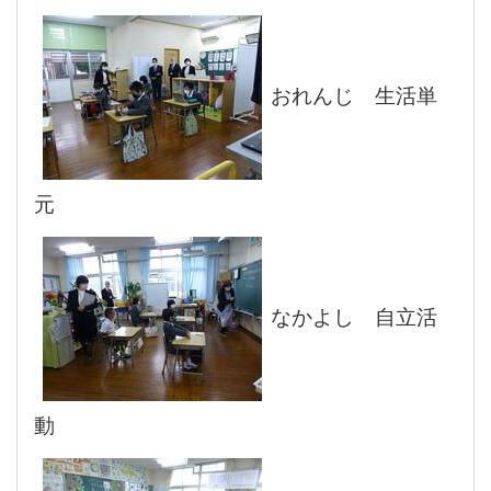
おれんじ 生活単
元
なかよし 自立活
動