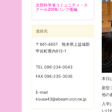
文部科学省コミュニティ・ス
クール2018パンフ後編
連絡先
〒861‐4607 熊本県上益城郡
甲佐町豊内613-1
TEL 096-234-0043
FAX 096-235-3036
本日
新型
E-mail
他の
kousa43@abeam.ocn.ne.jp
入学
いけ