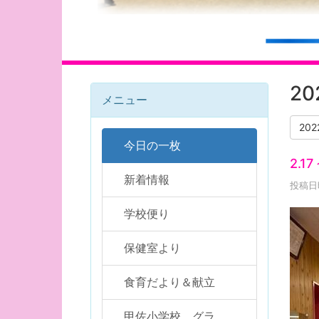
2
メニュー
20
今日の一枚
2.1
新着情報
投稿日時
学校便り
保健室より
食育だより＆献立
甲佐小学校 グラ