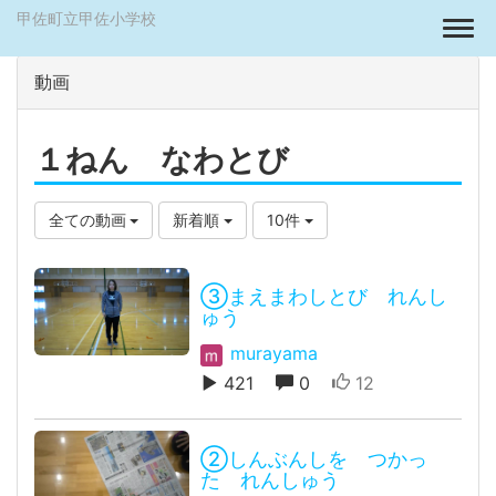
甲佐町立甲佐小学校
Togg
動画
１ねん なわとび
全ての動画
新着順
10件
③まえまわしとび れんし
ゅう
murayama
421
0
12
②しんぶんしを つかっ
た れんしゅう