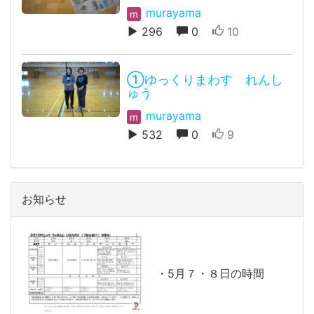
murayama
296
0
10
①ゆっくりまわす れんし
ゅう
murayama
532
0
9
お知らせ
・5月７・８日の時間