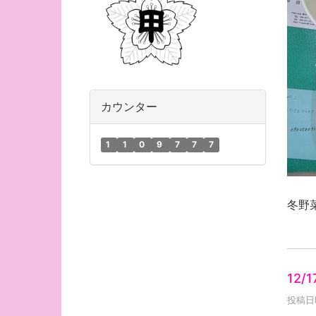
カウンター
1
1
0
9
7
7
7
冬野
12/
投稿日時 