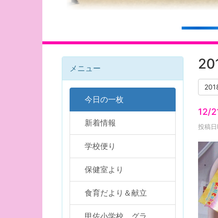
2
メニュー
20
今日の一枚
12/
新着情報
投稿日時
学校便り
保健室より
食育だより＆献立
甲佐小学校 グラ