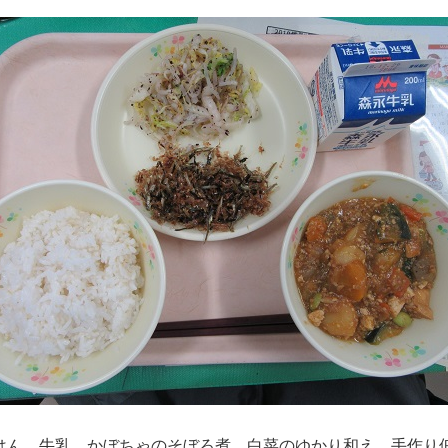
はん 牛乳 かぼちゃのそぼろ煮 白菜のゆかり和え 手作り