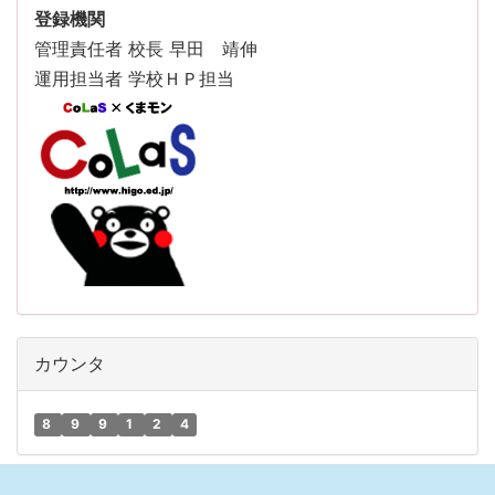
登録機関
管理責任者 校長 早田 靖伸
運用担当者 学校ＨＰ担当
カウンタ
8
9
9
1
2
4