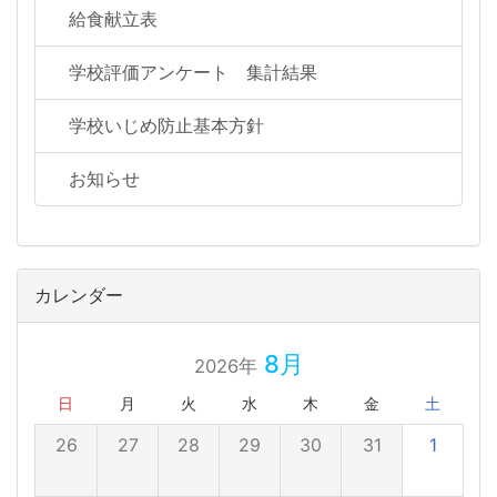
給食献立表
学校評価アンケート 集計結果
学校いじめ防止基本方針
お知らせ
カレンダー
8月
2026年
日
月
火
水
木
金
土
26
27
28
29
30
31
1