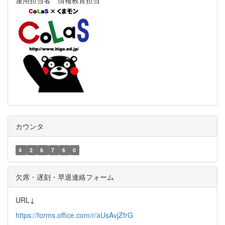
カウンタ
4
2
6
7
6
0
欠席・遅刻・早退連絡フォーム
URL↓
https://forms.office.com/r/aUsAvjZfrG