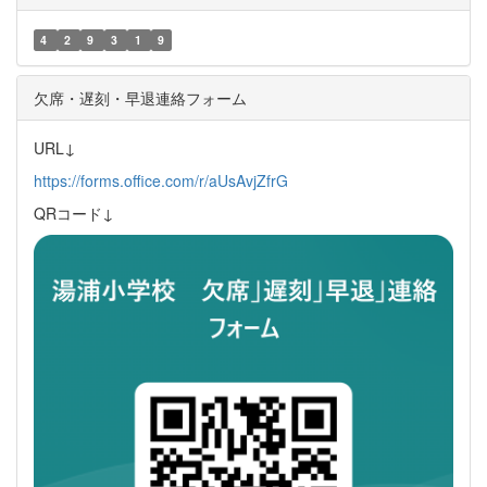
4
2
9
3
1
9
欠席・遅刻・早退連絡フォーム
URL↓
https://forms.office.com/r/aUsAvjZfrG
QRコード↓