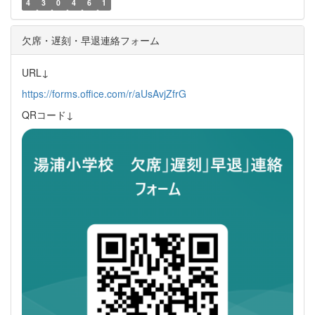
4
3
0
4
6
1
欠席・遅刻・早退連絡フォーム
URL↓
https://forms.office.com/r/aUsAvjZfrG
QRコード↓