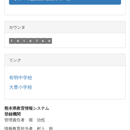
カウンタ
1
9
1
8
7
6
8
リンク
有明中学校
大豊小学校
熊本県教育情報システム
登録機関
管理責任者 堀 治也
情報教育担当者 村上 幹