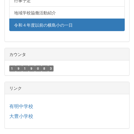
行事予定
地域学校協働活動紹介
令和４年度以前の横島小の一日
カウンタ
1
9
1
9
0
8
3
リンク
有明中学校
大豊小学校