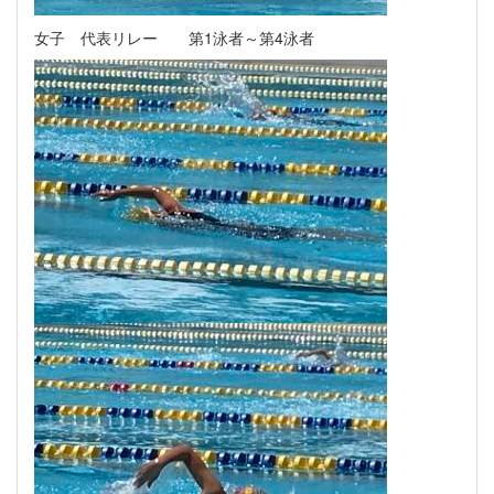
女子 代表リレー 第1泳者～第4泳者