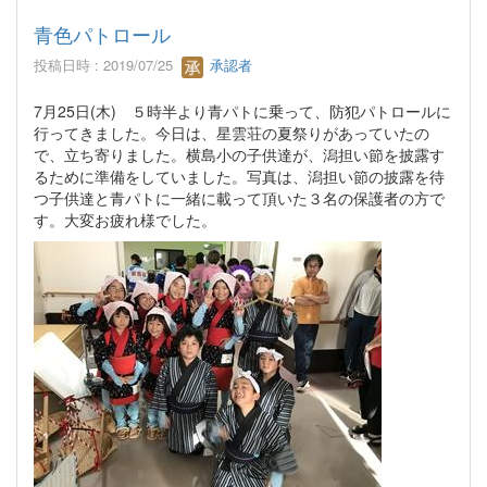
青色パトロール
投稿日時 : 2019/07/25
承認者
7月25日(木) ５時半より青パトに乗って、防犯パトロールに
行ってきました。今日は、星雲荘の夏祭りがあっていたの
で、立ち寄りました。横島小の子供達が、潟担い節を披露す
るために準備をしていました。写真は、潟担い節の披露を待
つ子供達と青パトに一緒に載って頂いた３名の保護者の方で
す。大変お疲れ様でした。