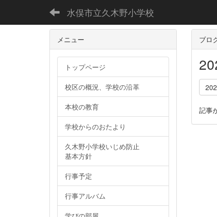
水俣市立久木野小学校
メニュー
ブロ
2
トップページ
校区の概況、学校の沿革
20
本校の教育
記事
学校からのおたより
久木野小学校いじめ防止
基本方針
行事予定
行事アルバム
学びの部屋