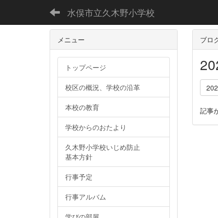
水俣市立久木野小学校
メニュー
ブロ
2
トップページ
校区の概況、学校の沿革
20
本校の教育
記事
学校からのおたより
久木野小学校いじめ防止
基本方針
行事予定
行事アルバム
学びの部屋