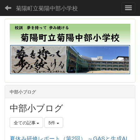
菊陽町立菊陽中部小学校
Toggl
中部小ブログ
中部小ブログ
全ての記事
5件
夏休み研修レポート（第2回） ～GASと生成AI