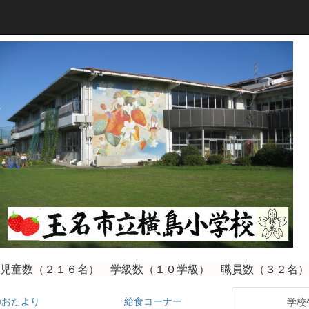
児童数（２１６
名） 学級数（１０学級） 職員数（３２名）
のおたより
給食コーナー
学校