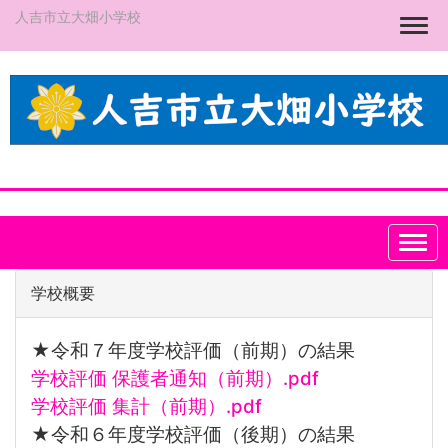
人吉市立大畑小学校
Togg
学校概要
★令和７
年度学校評価（前期）の結果
学校評価 保護者通知（前期）.pdf
学校評価 集計（前期）.pdf
★令和６年度学校評価（後期）の結果