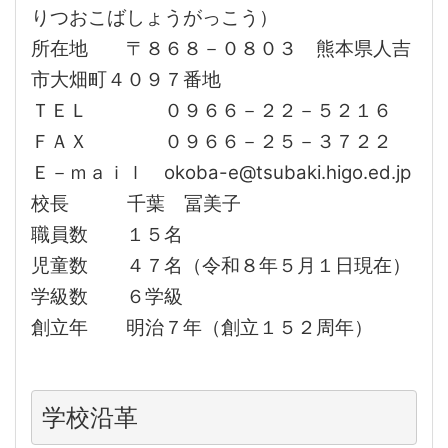
りつおこばしょうがっこう）
所在地 〒８６８－０８０３ 熊本県人吉
市大畑町４０９７番地
ＴＥＬ ０９６６－２２－５２１６
ＦＡＸ ０９６６－２５－３７２２
Ｅ－ｍａｉｌ okoba-e@tsubaki.higo.ed.jp
校長 千葉 冨美子
職員数 １５名
児童数 ４７
名（令和８年５月１日現在）
学級数 ６学級
創立年 明治７年（創立１５２周年）
学校沿革