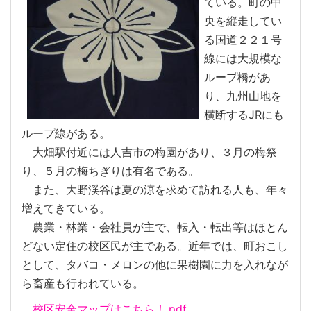
ている。町の中
央を縦走してい
る国道２２１号
線には大規模な
ループ橋があ
り、九州山地を
横断するJRにも
ループ線がある。
大畑駅付近には人吉市の梅園があり、３月の梅祭
り、５月の梅ちぎりは有名である。
また、大野渓谷は夏の涼を求めて訪れる人も、年々
増えてきている。
農業・林業・会社員が主で、転入・転出等はほとん
どない定住の校区民が主である。近年では、町おこし
として、タバコ・メロンの他に果樹園に力を入れなが
ら畜産も行われている。
校区安全マップはこちら！.pdf