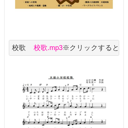
校歌    
校歌.mp3
※クリックすると流