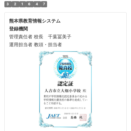
3
2
1
6
4
7
熊本県教育情報システム
登録機関
管理責任者 校長 千葉冨美子
運用担当者 教頭・担当者