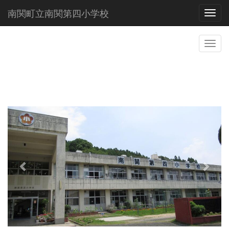
南関町立南関第四小学校
Toggl
p
n
r
e
e
x
v
t
i
o
u
s