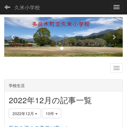
久米小学校
Toggl
p
n
r
e
e
x
v
t
i
o
u
s
学校生活
2022年12月の記事一覧
2022年12月
10件