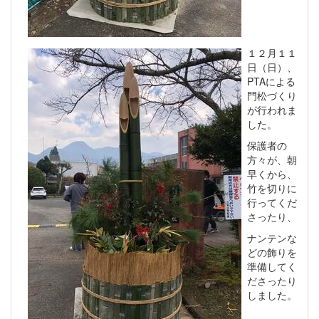
１２月１１
日（日）、
PTAによる
門松づくり
が行われま
した。
保護者の
方々が、朝
早くから、
竹を切りに
行ってくだ
さったり、
ナンテンな
どの飾りを
準備してく
ださったり
しました。