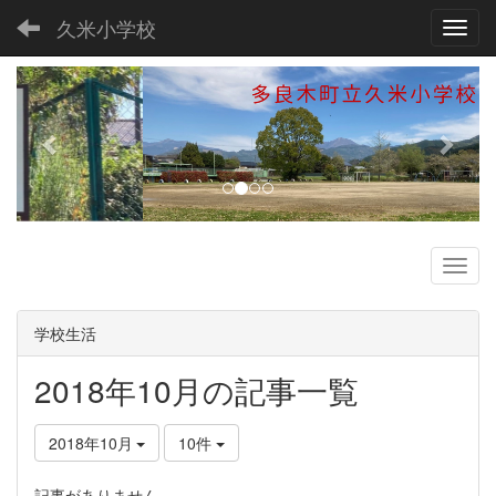
久米小学校
Toggl
p
n
r
e
e
x
v
t
i
o
u
s
学校生活
2018年10月の記事一覧
2018年10月
10件
記事がありません。