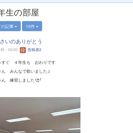
年生の部屋
ての記事
10件
さいのありがとう
 : 03/20
投稿者2
すぐ ４年生も おわりです
さん みんなで歌いました♫
さん 練習しました