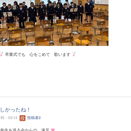
卒業式でも 心をこめて 歌います
しかったね！
 : 03/14
投稿者2
６年生を送る会からの 遠足