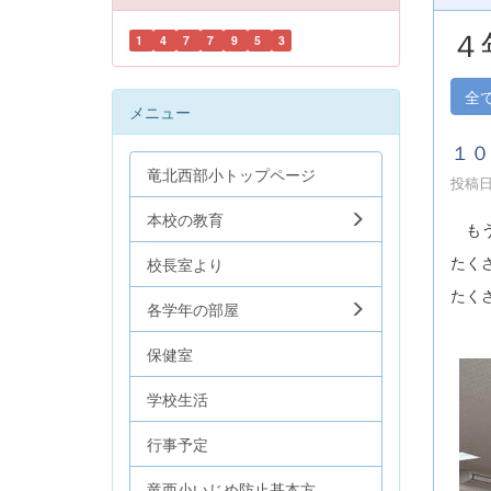
４
1
4
7
7
9
5
3
全
メニュー
１０
竜北西部小トップページ
投稿日時
本校の教育
もう
たく
校長室より
たく
各学年の部屋
保健室
学校生活
行事予定
竜西小いじめ防止基本方