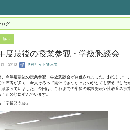
ブログ
一覧へ
年度最後の授業参観・学級懇談会
 : 02/13
学校サイト管理者
は、今年度最後の授業参観・学級懇談会が開催されました。お忙しい中
で欠席者が多く、全員そろって開催できなかったのがとても残念でした
が頑張っていました。今回は、これまでの学習の成果発表や性教育の授
ら４組の順に並んでいます。
生「学習発表会」