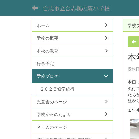
合志市立合志楓の森小学校
ホーム
学校
学校の概要
本校の教育
本
行事予定
投稿日時
学校ブログ
本日
流行
２０２５修学旅行
たち
組か
児童会のページ
１年
学校からのたより
ＰＴＡのページ