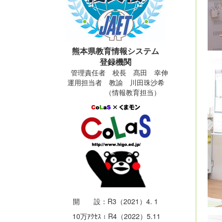
熊本県教育情報システム
登録機関
管理責任者 校長 髙田 幸伸
運用担当者 教諭 川田珠沙希
（情報教育担当）
開 設：R3（2021）4. 1
10万ｱｸｾｽ：R4（2022）5.11